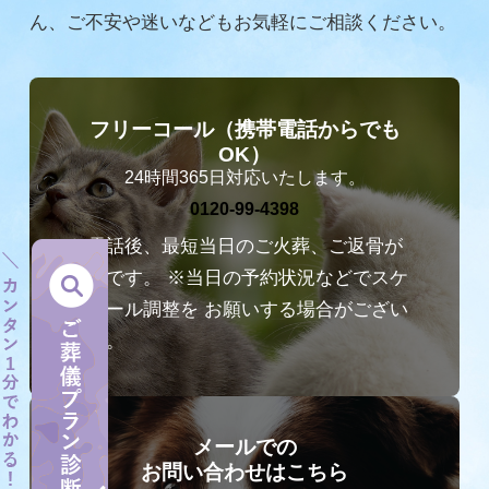
ん、
ご不安や迷いなどもお気軽にご相談ください。
フリーコール（携帯電話からでも
OK）
0120-99-4398
お電話後、最短当日のご火葬、ご返骨が
可能です。
※当日の予約状況などでスケ
ジュール調整を
お願いする場合がござい
ます。
メールでの
お問い合わせはこちら